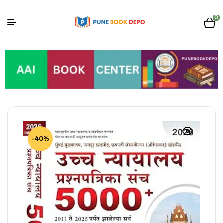
0
-40%