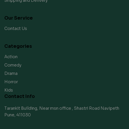
Shipping and Delivery
Our Service
Contact Us
Categories
Action
Comedy
Drama
Horror
Kids
Contact Info
Tarankit Building, Near msn office , Shastri Road Navipeth
Pune, 411030