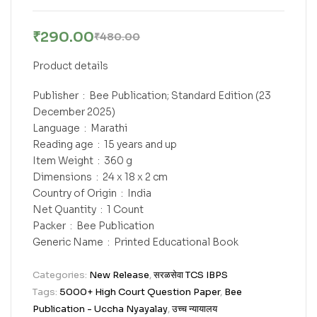
₹
290.00
₹
480.00
Product details
Publisher ‏ : ‎ Bee Publication; Standard Edition (23
December 2025)
Language ‏ : ‎ Marathi
Reading age ‏ : ‎ 15 years and up
Item Weight ‏ : ‎ 360 g
Dimensions ‏ : ‎ 24 x 18 x 2 cm
Country of Origin ‏ : ‎ India
Net Quantity ‏ : ‎ 1 Count
Packer ‏ : ‎ Bee Publication
Generic Name ‏ : ‎ Printed Educational Book
Categories:
New Release
,
सरळसेवा TCS IBPS
Tags:
5000+ High Court Question Paper
,
Bee
Publication - Uccha Nyayalay
,
उच्च न्यायालय