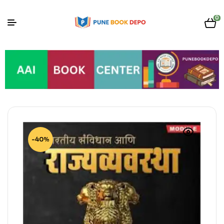
0
-40%