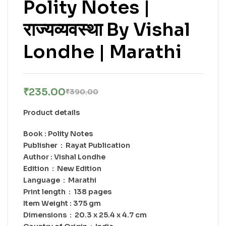
Polity Notes |
राज्यव्यवस्था By Vishal
Londhe | Marathi
₹
235.00
₹
390.00
Product details
Book : Polity Notes
Publisher ‏ : ‎ Rayat Publication
Author : Vishal Londhe
Edition ‏ : ‎ New Edition
Language ‏ : ‎ Marathi
Print length ‏ : ‎ 138 pages
Item Weight : 375 gm
Dimensions ‏ : ‎ 20.3 x 25.4 x 4.7 cm