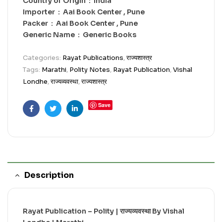
Country of Origin ‏ : ‎ India
Importer ‏ : ‎ Aai Book Center , Pune
Packer ‏ : ‎ Aai Book Center , Pune
Generic Name ‏ : ‎ Generic Books
Categories:
Rayat Publications
,
राज्यशास्त्र
Tags:
Marathi
,
Polity Notes
,
Rayat Publication
,
Vishal
Londhe
,
राज्यव्यवस्था
,
राज्यशास्त्र
Save
Facebook
Twitter
Linkedin
Description
Rayat Publication – Polity | राज्यव्यवस्था By Vishal