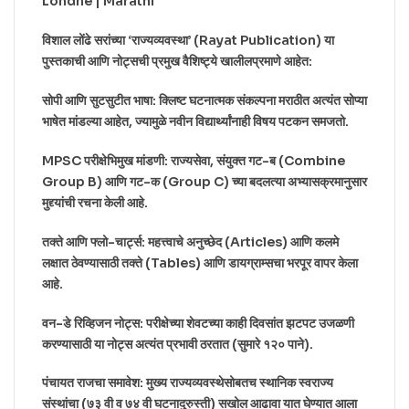
Londhe | Marathi
विशाल लोंढे सरांच्या ‘राज्यव्यवस्था’ (Rayat Publication) या
पुस्तकाची आणि नोट्सची प्रमुख वैशिष्ट्ये खालीलप्रमाणे आहेत:
सोपी आणि सुटसुटीत भाषा: क्लिष्ट घटनात्मक संकल्पना मराठीत अत्यंत सोप्या
भाषेत मांडल्या आहेत, ज्यामुळे नवीन विद्यार्थ्यांनाही विषय पटकन समजतो.
MPSC परीक्षेभिमुख मांडणी: राज्यसेवा, संयुक्त गट-ब (Combine
Group B) आणि गट-क (Group C) च्या बदलत्या अभ्यासक्रमानुसार
मुद्द्यांची रचना केली आहे.
तक्ते आणि फ्लो-चार्ट्स: महत्त्वाचे अनुच्छेद (Articles) आणि कलमे
लक्षात ठेवण्यासाठी तक्ते (Tables) आणि डायग्राम्सचा भरपूर वापर केला
आहे.
वन-डे रिव्हिजन नोट्स: परीक्षेच्या शेवटच्या काही दिवसांत झटपट उजळणी
करण्यासाठी या नोट्स अत्यंत प्रभावी ठरतात (सुमारे १२० पाने).
पंचायत राजचा समावेश: मुख्य राज्यव्यवस्थेसोबतच स्थानिक स्वराज्य
संस्थांचा (७३ वी व ७४ वी घटनादुरुस्ती) सखोल आढावा यात घेण्यात आला