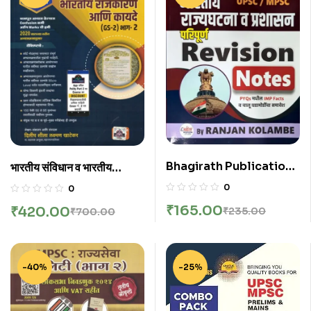
Bhagirath Publication
भारतीय संविधान व भारतीय
– Indian Polity Revision
राजकारण आणि कायदे –
0
0
Class | Bhartiya Rajya
Bhartiy Sanvidhan V
₹
165.00
₹
420.00
₹
235.00
₹
700.00
Ghaatana Va
Bhartiy Rajkaran Ani
Prashasan | भारतीय
Kayde (GS 2 ) भाग 2 By
राज्यघटना व प्रशासन By
Dilip Khatekar
Ranjan Kolambe
-40%
-25%