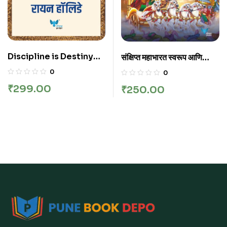
Discipline is Destiny
संक्षिप्त महाभारत स्वरूप आणि
(Marathi)| डिसिप्लिन इज
कथाशय – Sankshipt
0
0
डेस्टिनी
Mahabharat Swarup
₹
299.00
₹
250.00
Aani Kathashy