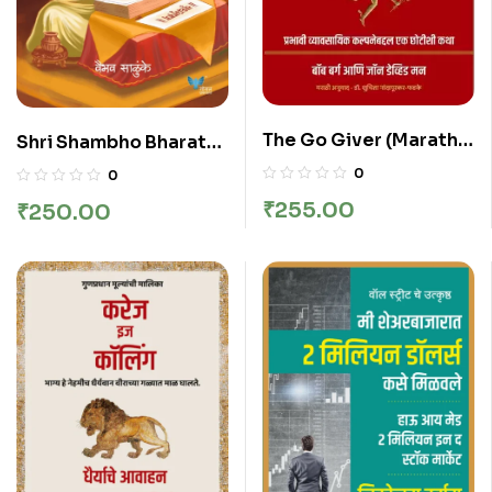
The Go Giver (Marathi)
Shri Shambho Bharat
(Paperback, Bob Burg,
by SALUNKE VAIBHAV
0
0
John David Mann)
₹
255.00
₹
250.00