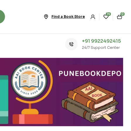
14
0
Find a Book Store
+91 9922492415
24/7 Support Center