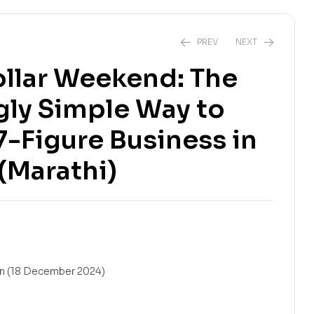
PREV
NEXT
ollar Weekend: The
gly Simple Way to
₹
350.00
₹
299.00
7-Figure Business in
(Marathi)
 Prakashan (18 December 2024)