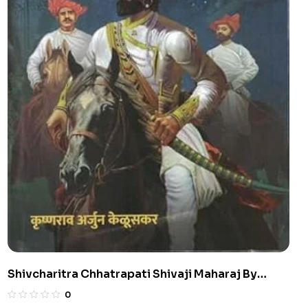
Shivcharitra Chhatrapati Shivaji Maharaj By
Krushnarav Arjun Keluskar | छत्रपती शिवाजी महाराज
0
(केळूसकर)