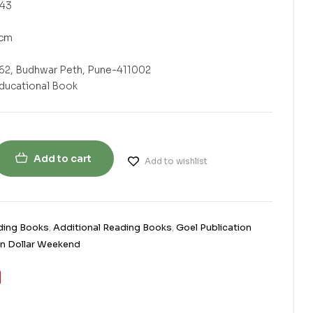
4543
2.1 cm
kashan 162, Budhwar Peth, Pune-411002
‎ Printed Educational Book
Add to cart
Add to wishlist
ding Books
,
Additional Reading Books
,
Goel Publication
ion Dollar Weekend