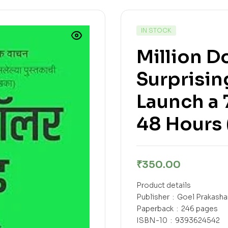
IN STOCK
Million D
Surprisin
Launch a 
48 Hours 
₹
350.00
Product details
Publisher ‏ : ‎ Goel
Paperback ‏ : ‎ 246 pages
ISBN-10 ‏ : ‎ 9393624542