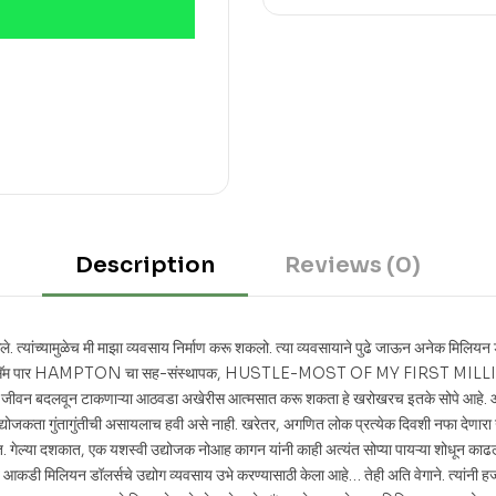
Description
Reviews (0)
. त्यांच्यामुळेच मी माझा व्यवसाय निर्माण करू शकलो. त्या व्यवसायाने पुढे जाऊन अनेक मिलियन
आहे. – सॅम पार HAMPTON चा सह-संस्थापक, HUSTLE-MOST OF MY FIRST MILLION 
ा एका जीवन बदलवून टाकणाऱ्या आठवडा अखेरीस आत्मसात करू शकता हे खरोखरच इतके सोपे आहे. आत
द्योजकता गुंतागुंतीची असायलाच हवी असे नाही. खरेतर, अगणित लोक प्रत्येक दिवशी नफा देणारा उ
 गेल्या दशकात, एक यशस्वी उद्योजक नोआह कागन यांनी काही अत्यंत सोप्या पायऱ्या शोधून काढ
सात आकडी मिलियन डॉलर्सचे उद्योग व्यवसाय उभे करण्यासाठी केला आहे… तेही अति वेगाने. त्यांनी ह