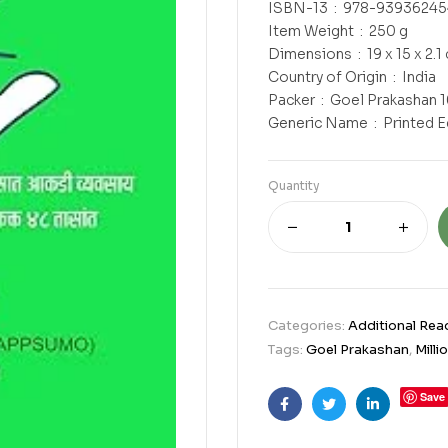
ISBN-13 ‏ : ‎ 978-939362
Item Weight ‏ : ‎ 250 g
Dimensions ‏ : ‎ 19 x 15 x 
Country of Origin ‏ : ‎ India
Packer ‏ : ‎ Goel Pra
Generic Name ‏ : 
Quantity
Categories:
Additional Rea
Tags:
Goel Prakashan
,
Mill
Save
Facebook
Twitter
Linkedin