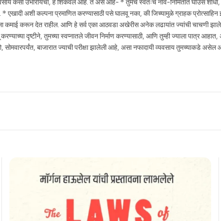
साय कसा उभारायचा, हे शिकवले आहे. ते असे आहे- * तुमचे स्वतःचे नाव-निमितात घाउस शोधा, ज्
 एखादी अशी कल्पना प्रमाणित करण्यासाठी पसे घालवू नका, की जिच्यामुळे ग्राहक प्रोत्साहिन
म्हाला कमाई करून देत राहील. आणि हे सर्व एका आठवडा अखेरीस अनेक लढायांत ज्यांची चाचणी झा
ण्याच्या दृष्टीने, तुमच्या स्वप्नातले जीवन निर्माण करण्यासाठी, आणि तुम्ही ज्याला पात्र आहात, अस
, सोमवारपर्यंत, बाजारात ज्याची परीक्षा झालेली आहे, असा नफादायी व्यवसाय तुमच्याकडे असेल 