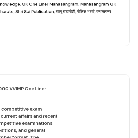
Knowledge
,
GK One Liner Mahasangram
,
Mahasangram GK
Bharate
,
Shri Sai Publication
,
चालू घडामोडी
,
पोलिस भरती
,
वन लायनर
000 VVIMP One Liner –
r competitive exam
current affairs and recent
competitive examinations
ositions, and general
ember format. The