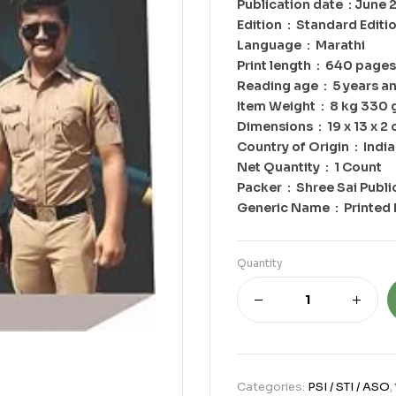
Publication date ‏ :
Edition ‏ : ‎ Standard Edit
Language ‏ : ‎ Marathi
Print length ‏ : ‎ 640 pages
Reading age ‏ : ‎ 5 yea
Item Weight ‏ : ‎ 8 kg 330
Dimensions ‏ : ‎ 19 x 13 x
Country of Origin ‏ : ‎ India
Net Quantity ‏ : ‎ 1 Count
Packer ‏ : ‎ Shree Sai Pu
Generic Name ‏ 
Quantity
Categories:
PSI / STI / ASO
,