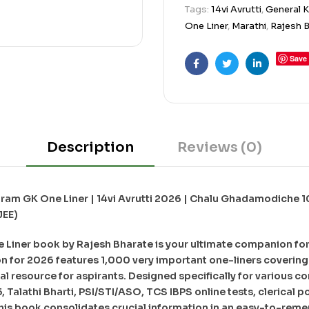
Tags:
14vi Avrutti
,
General 
One Liner
,
Marathi
,
Rajesh 
Save
Facebook
Twitter
Linkedin
Description
Reviews (0)
am GK One Liner | 14vi Avrutti 2026 | Chalu Ghadamodiche 1
JEE)
Liner book by Rajesh Bharate is your ultimate companion fo
on for 2026 features 1,000 very important one-liners covering 
ial resource for aspirants. Designed specifically for various 
, Talathi Bharti, PSI/STI/ASO, TCS IBPS online tests, clerical p
is book consolidates crucial information in an easy-to-rem