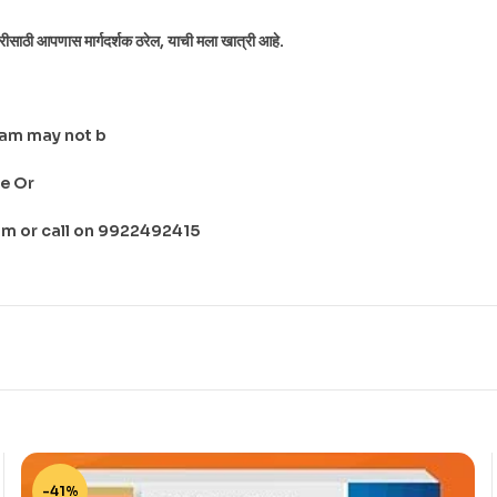
तयारीसाठी आपणास मार्गदर्शक ठरेल, याची मला खात्री आहे.
ram may not b
re Or
 or call on 9922492415
-41%