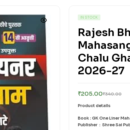
IN STOCK
Rajesh Bh
Mahasangr
Chalu Gh
2026-27
₹
205.00
₹
340.00
Product details
Book : GK One Liner Ma
Publisher ‏ : ‎ Shree Sa