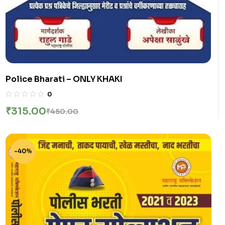
Police Bharati – ONLY KHAKI
0
₹
315.00
₹
450.00
-40%