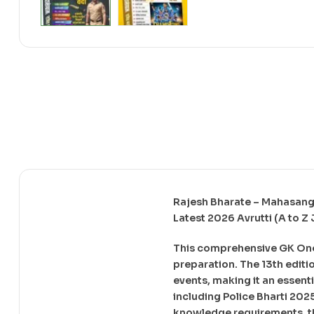
Rajesh Bharate – Mahasangr
Latest 2026 Avrutti (A to Z 
This comprehensive GK One 
preparation. The 13th editi
events, making it an essent
including Police Bharti 2025
knowledge requirements, th