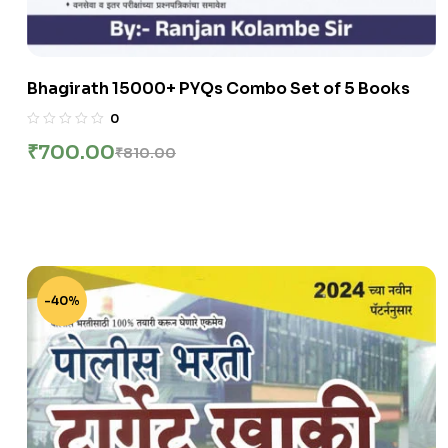
Bhagirath 15000+ PYQs Combo Set of 5 Books
0
₹
700.00
₹
810.00
-40%