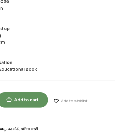
 ‎June 2026
ion
rs and up
 g
 2 cm
blication
: ‎ Printed Educational Book
Add to cart
Add to wishlist
चालू-घडामोडी
,
पोलिस भरती