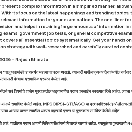
resents complex information in a simplified manner, allowin
y. With its focus on the latest happenings and trending topics, 
relevant information for your examinations. The one-liner form
revision and helps in retaining large amounts of information in
g exams, government job tests, or general competitive examin
at covers all essential topics systematically. Get your hands on
on strategy with well-researched and carefully curated conte
2026 – Rajesh Bharate
मोडी’ हा अत्यंत महत्त्वाचा घटक असतो. त्यासाठी मागील प्रश्नपत्रिकांमधील दर्जेदार आणि 
्यासाठी देण्याचा प्रामाणिक प्रयत्न केलेला आहे.
ी पर्यंतचे सर्व विषयांचे शालेय पुस्तकातील धड्यामागील प्रश्न वनलाईन स्वरूपात दिले आहेत. त्य
घटक यामध्ये समाविष्ट केलेले आहेत. MPSC/PSI-STI/ASO या प्रश्नपत्रिकांसह पोलीस भर
ा यांचा अभ्यास करून त्यातील अत्यंत महत्त्वाचे प्रश्न या पुस्तकात समाविष्ट केलेले आहेत.
्त्वाचे आहे. यातीलच प्रश्न आगामी विविध परीक्षांमध्ये विचारले जाणारे आहेत. त्यामुळे या पुस्