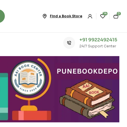
14
0
Find a Book Store
+91 9922492415
24/7 Support Center