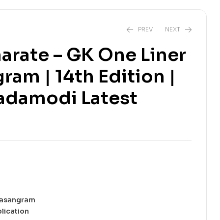
PREV
NEXT
arate – GK One Liner
₹
710.00
₹
1,180.00
am | 14th Edition |
₹
153.00
₹
180.00
adamodi Latest
hasangram
i Publication