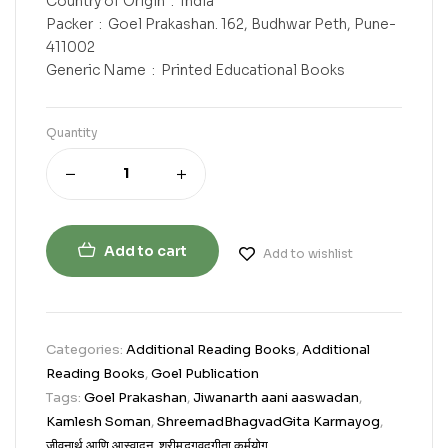
Country of Origin ‏ : ‎ India
Packer ‏ : ‎ Goel Prakashan. 162, Budhwar Peth, Pune-
411002
Generic Name ‏ : ‎ Printed Educational Books
Quantity
Add to cart
Add to wishlist
Categories:
Additional Reading Books
,
Additional
Reading Books
,
Goel Publication
Tags:
Goel Prakashan
,
Jiwanarth aani aaswadan
,
Kamlesh Soman
,
ShreemadBhagvadGita Karmayog
,
जीवनार्थ आणि आस्वादन
,
श्रीमद्भगवद्गीता कर्मयोग