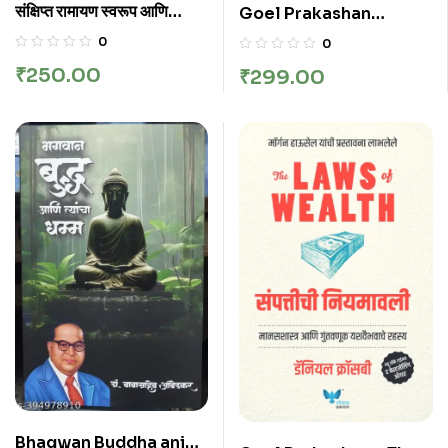
संक्षिप्त रामायण स्वरूप आणि
Goel Prakashan
कथाशय | SANKSHIPTA
Reminiscences of a
0
0
RAMAYAN SWAROOP
Stock
₹
250.00
₹
299.00
ANI KATHASHAY
Operator(Marathi) |
स्टॉक ऑपरेटरच्या आठवणी
Bhagwan Buddha ani