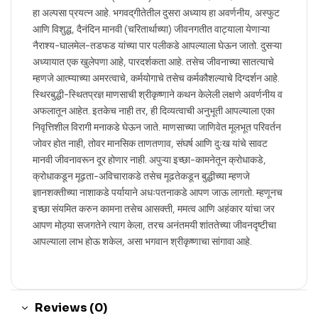
हा अल्पसा प्रयत्न आहे. भगवद्‌गीतेतील दुसरा अध्याय हा अवर्णनीय, अस्फुट
आणि विशुद्ध, दैनंदिन मानवी (चरितार्थाच्या) जीवनगतीत वाट्याला येणाऱ्या
नैराश्य-घालमेल-तडफड यांच्या पार पलीकडे आपल्याला घेऊन जातो. दुसऱ्या
अध्यायात एक खुलेपणा आहे, पारदर्शकता आहे. तसेच जीवनाच्या सातत्याचे
म्हणजे आत्म्याच्या अमरत्वाचे, कर्मयोगाचे तसेच कर्मकौशल्याचे दिग्दर्शन आहे.
स्थिरबुद्धी-स्थितप्रज्ञ माणसाची श्रीकृष्णाने कथन केलेली लक्षणे अवर्णनीय व
अफलातून आहेत. इतकेच नाही तर, ही दिव्यत्वाची अनुभूती आपल्याला एका
निवृत्तिशील विरागी मनाकडे घेऊन जाते. माणसाच्या जाणिवेत मूलभूत परिवर्तन
जोवर होत नाही, तोवर मानसिक ताणतणाव, संघर्ष आणि दुःख यांचे सावट
मानवी जीवनावरून दूर होणार नाही. अपुऱ्या इच्छा-कामनेतून क्रोधाकडे,
क्रोधाकडून मूढ़ता-अविचाराकडे तसेच मूढतेकडून बुद्धीच्या म्हणजे
ज्ञानशक्तीच्या नाशाकडे पर्यायाने अधःपतनाकडे आपण जाऊ लागतो. म्हणूनच
इच्छा संयमित करुन कामना तसेच आसक्ती, ममत्व आणि अहंकार यांचा जर
आपण मोठ्या सजगतेने त्याग केला, तरच अनंतमयी शांततेच्या जीवनदृष्टीचा
आपल्याला लाभ होऊ शकेल, असा भगवान श्रीकृष्णाचा सांगावा आहे.
Reviews (0)