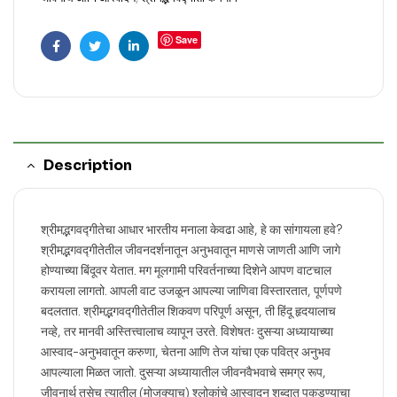
Save
Facebook
Twitter
Linkedin
Description
श्रीमद्भगवद्गीतेचा आधार भारतीय मनाला केवढा आहे, हे का सांगायला हवे?
श्रीमद्भगवद्गीतेतील जीवनदर्शनातून अनुभवातून माणसे जाणती आणि जागे
होण्याच्या बिंदूवर येतात. मग मूलगामी परिवर्तनाच्या दिशेने आपण वाटचाल
करायला लागतो. आपली वाट उजळून आपल्या जाणिवा विस्तारतात, पूर्णपणे
बदलतात. श्रीमद्भगवद्गीतेतील शिकवण परिपूर्ण असून, ती हिंदू हृदयालाच
नव्हे, तर मानवी अस्तित्त्वालाच व्यापून उरते. विशेषतः दुसऱ्या अध्यायाच्या
आस्वाद-अनुभवातून करुणा, चेतना आणि तेज यांचा एक पवित्र अनुभव
आपल्याला मिळत जातो. दुसऱ्या अध्यायातील जीवनवैभवाचे समग्र रूप,
जीवनार्थ तसेच त्यातील (मोजक्याच) श्लोकांचे आस्वादन शब्दात पकडण्याचा