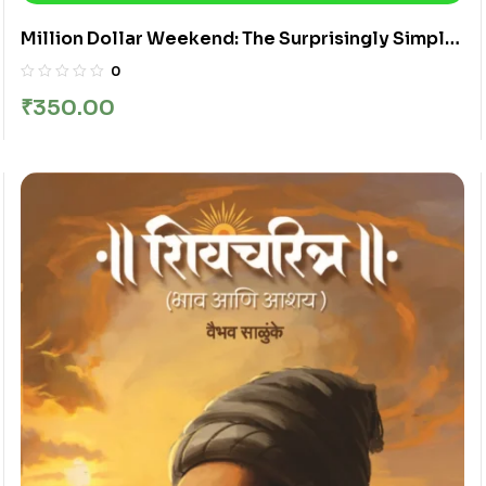
Million Dollar Weekend: The Surprisingly Simple
Way to Launch a 7-Figure Business in 48 Hours
0
₹
350.00