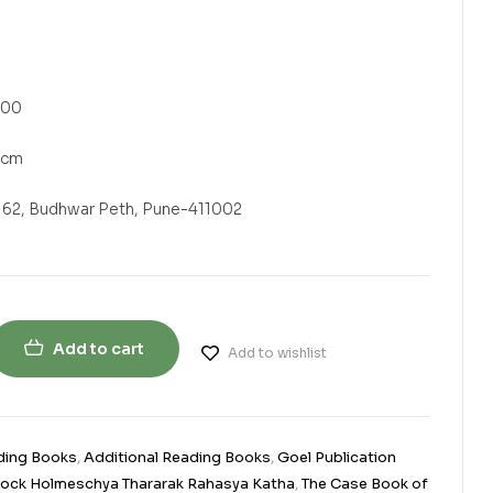
24000
 x 2 cm
kashan, 162, Budhwar Peth, Pune-411002
Add to cart
Add to wishlist
ding Books
,
Additional Reading Books
,
Goel Publication
lock Holmeschya Thararak Rahasya Katha
,
The Case Book of