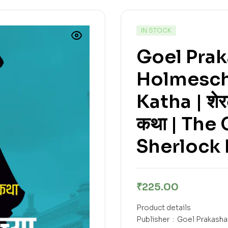
IN STOCK
Goel Prak
Holmesch
Katha | शेरल
कथा | The
Sherlock
₹
225.00
Product details
Publisher ‏ : ‎ Goel Prakashan (4 February 2022); Goel Prakashan, 162, Budhwar Peth,