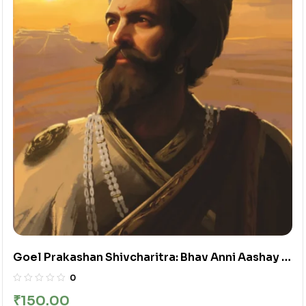
Goel Prakashan Shivcharitra: Bhav Anni Aashay |
शिवचरित्र (भाव आणि आशय )
0
₹
150.00