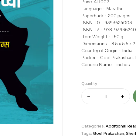
Pune-411002
Language ‏ : ‎ Marathi
Paperback ‏ : ‎ 200 pages
ISBN-10 ‏ : ‎ 9393624003
ISBN-13 ‏ : ‎ 978-93936
Item Weight ‏ : ‎ 160 g
Dimensions ‏ : ‎ 8.5 x 5.5
Country of Origin ‏ : ‎ India
Packer ‏ : ‎ Goel Pra
Generic Name ‏ : ‎ inches
Quantity
Categories:
Additional Rea
Tags:
Goel Prakashan
,
Sher