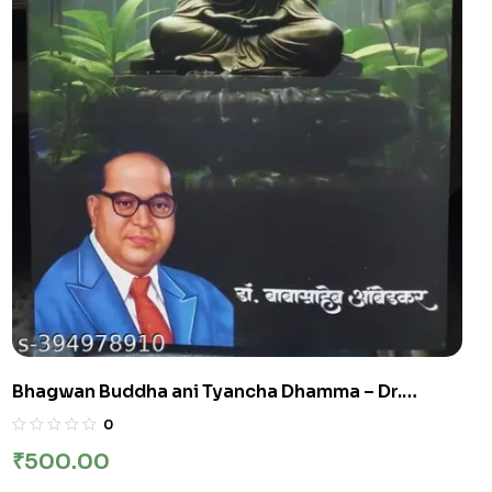
Bhagwan Buddha ani Tyancha Dhamma – Dr.
Babasaheb Ambedkar (Yuvraj Prakashan)
0
₹
500.00