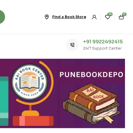
14
0
Find a Book Store
+91 9922492415
24/7 Support Center