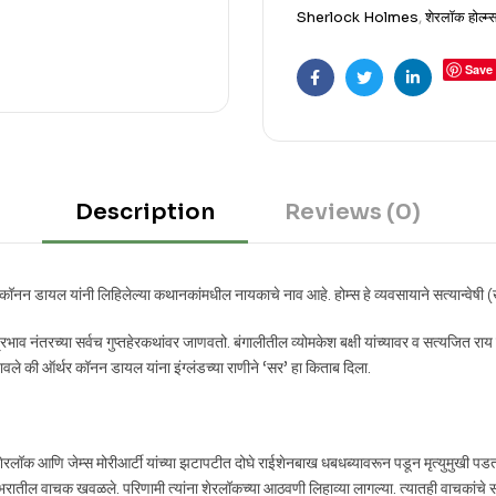
Sherlock Holmes
,
शेरलॉक होल्म
Save
Facebook
Twitter
Linkedin
Description
Reviews (0)
ॉनन डायल यांनी लिहिलेल्या कथानकांमधील नायकाचे नाव आहे. होम्स हे व्यवसायाने सत्यान्वेषी (
्रभाव नंतरच्या सर्वच गुप्तहेरकथांवर जाणवतो. बंगालीतील व्योमकेश बक्षी यांच्यावर व सत्यजित राय य
वले की ऑर्थर कॉनन डायल यांना इंग्लंडच्या राणीने ‘सर’ हा किताब दिला.
शेरलॉक आणि जेम्स मोरीआर्टी यांच्या झटापटीत दोघे राईशेनबाख धबधब्यावरून पडून मृत्युमुखी प
जगभरातील वाचक खवळले. परिणामी त्यांना शेरलॉकच्या आठवणी लिहाव्या लागल्या. त्यातही वाचकांच