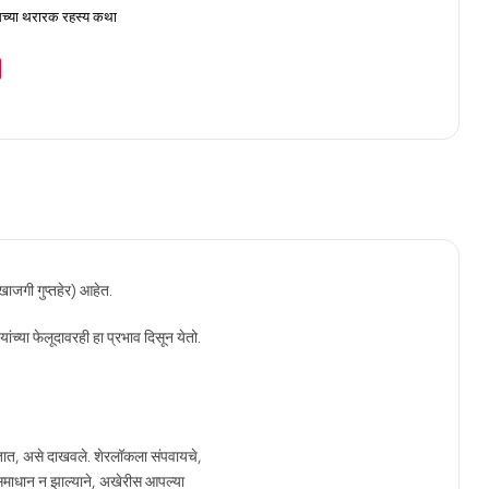
्सच्या थरारक रहस्य कथा
खाजगी गुप्तहेर) आहेत.
ांच्या फेलूदावरही हा प्रभाव दिसून येतो.
डतात, असे दाखवले. शेरलॉकला संपवायचे,
े समाधान न झाल्याने, अखेरीस आपल्या